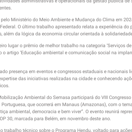
atividades administrativas e operacionais da gestão pública 
entes.
ado pelo Ministério do Meio Ambiente e Mudança do Clima em 20
ederal. O último trabalho apresentado relata a experiência do 
, além da lógica da economia circular orientada à solidariedade,
o lugar o prêmio de melhor trabalho na categoria ‘Serviços d
o artigo ‘Educação ambiental e comunicação social na implan
do presença em eventos e congressos estaduais e nacionais l
xpertise das iniciativas realizadas na cidade e conhecendo aç
icos.
Mobilização Ambiental do Semasa participará do VIII Congresso
 Portuguesa, que ocorrerá em Manaus (Amazonas), com o tema
stiça ambiental, democracia e bem viver”. O evento reunirá repr
COP 30, marcada para Belém, em novembro deste ano.
o trabalho técnico sobre o Programa Hendu, voltado para açõe