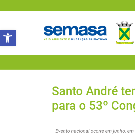
Abrir a barra de ferramentas
Santo André te
para o 53º Co
Evento nacional ocorre em junho, em