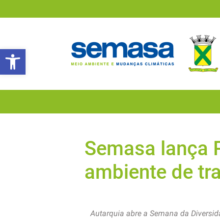
Abrir a barra de ferramentas
Semasa lança 
ambiente de tra
Autarquia abre a Semana da Diversida