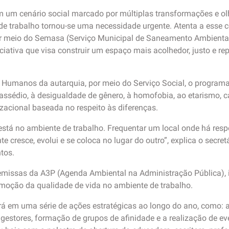
m um cenário social marcado por múltiplas transformações e ol
e trabalho tornou-se uma necessidade urgente. Atenta a esse co
 meio do Semasa (Serviço Municipal de Saneamento Ambiental 
iciativa que visa construir um espaço mais acolhedor, justo e re
s Humanos da autarquia, por meio do Serviço Social, o progra
ssédio, à desigualdade de gênero, à homofobia, ao etarismo, ca
zacional baseada no respeito às diferenças.
está no ambiente de trabalho. Frequentar um local onde há resp
e cresce, evolui e se coloca no lugar do outro”, explica o sec
ntos.
missas da A3P (Agenda Ambiental na Administração Pública), in
romoção da qualidade de vida no ambiente de trabalho.
á em uma série de ações estratégicas ao longo do ano, como: a
 gestores, formação de grupos de afinidade e a realização de ev