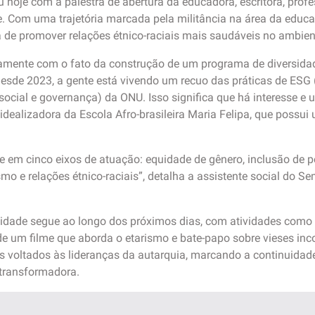
oje com a palestra de abertura da educadora, escritora, profe
e. Com uma trajetória marcada pela militância na área da educa
 de promover relações étnico-raciais mais saudáveis no ambiente
tivamente com o fato da construção de um programa de diver
sde 2023, a gente está vivendo um recuo das práticas de ESG (
social e governança) da ONU. Isso significa que há interesse 
idealizadora da Escola Afro-brasileira Maria Felipa, que possu
 em cinco eixos de atuação: equidade de gênero, inclusão de p
smo e relações étnico-raciais”, detalha a assistente social do 
dade segue ao longo dos próximos dias, com atividades como 
e um filme que aborda o etarismo e bate-papo sobre vieses inco
s voltados às lideranças da autarquia, marcando a continuid
 transformadora.