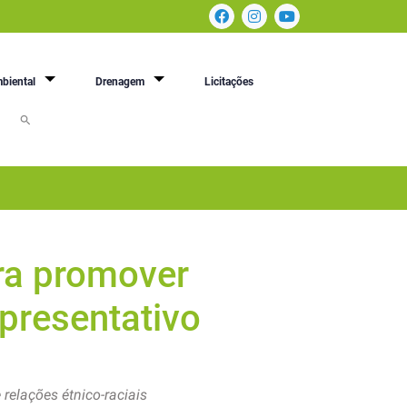
biental
Drenagem
Licitações
ra promover
epresentativo
relações étnico-raciais