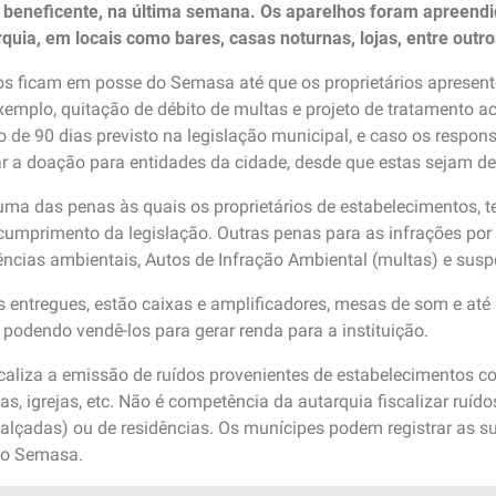
beneficente, na última semana. Os aparelhos foram apreendi
quia, em locais como bares, casas noturnas, lojas, entre outro
s ficam em posse do Semasa até que os proprietários apresen
xemplo, quitação de débito de multas e projeto de tratamento ac
de 90 dias previsto na legislação municipal, e caso os respon
r a doação para entidades da cidade, desde que estas sejam de 
a das penas às quais os proprietários de estabelecimentos, te
cumprimento da legislação. Outras penas para as infrações por
ncias ambientais, Autos de Infração Ambiental (multas) e susp
 entregues, estão caixas e amplificadores, mesas de som e até
 podendo vendê-los para gerar renda para a instituição.
aliza a emissão de ruídos provenientes de estabelecimentos com
s, igrejas, etc. Não é competência da autarquia fiscalizar ruíd
(calçadas) ou de residências. Os munícipes podem registrar as s
do Semasa.