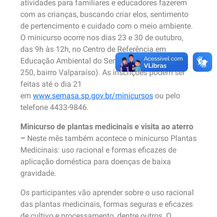
atividades para familiares e educadores fazerem
com as crianças, buscando criar elos, sentimento
de pertencimento e cuidado com o meio ambiente.
O minicurso ocorre nos dias 23 e 30 de outubro,
das 9h às 12h, no Centro de Referência em
Educação Ambiental do Semasa (rua Igarapava,
250, bairro Valparaíso). As inscrições podem ser
feitas até o dia 21
em
www.semasa.sp.gov.br/minicursos
ou pelo
telefone 4433-9846.
Minicurso de plantas medicinais e visita ao aterro
–
Neste mês também acontece o minicurso Plantas
Medicinais: uso racional e formas eficazes de
aplicação doméstica para doenças de baixa
gravidade.
Os participantes vão aprender sobre o uso racional
das plantas medicinais, formas seguras e eficazes
de cultivo e processamento, dentre outros. O