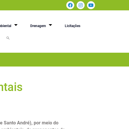
biental
Drenagem
Licitações
ntais
e Santo André), por meio do