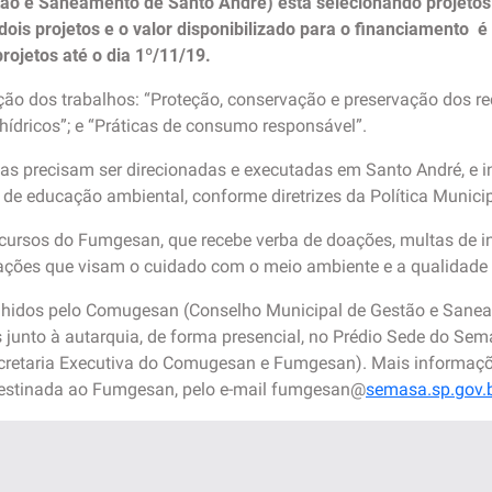
o e Saneamento de Santo André) está selecionando projetos
dois projetos e o valor disponibilizado para o financiamento é
ojetos até o dia 1º/11/19.
ção dos trabalhos: “Proteção, conservação e preservação dos rec
hídricos”; e “Práticas de consumo responsável”.
tas precisam ser direcionadas e executadas em Santo André, e 
 de educação ambiental, conforme diretrizes da Política Munic
ecursos do Fumgesan, que recebe verba de doações, multas de i
 ações que visam o cuidado com o meio ambiente e a qualidade 
olhidos pelo Comugesan (Conselho Municipal de Gestão e Sane
junto à autarquia, de forma presencial, no Prédio Sede do Sem
Secretaria Executiva do Comugesan e Fumgesan). Mais informaçõ
destinada ao Fumgesan, pelo e-mail fumgesan@
semasa.sp.gov.