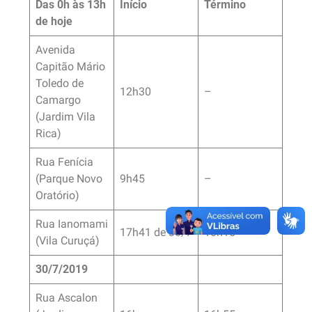
Das 0h às 13h
Início
Término
de hoje
Avenida
Capitão Mário
Toledo de
12h30
–
Camargo
(Jardim Vila
Rica)
Rua Fenícia
(Parque Novo
9h45
–
Oratório)
Rua Ianomami
17h41 de 30/7
10h15
(Vila Curuçá)
30/7/2019
Rua Ascalon