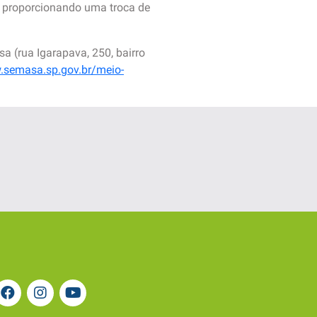
, proporcionando uma troca de
 (rua Igarapava, 250, bairro
.semasa.sp.gov.br/meio-