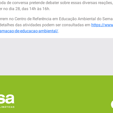
oda de conversa pretende debater sobre essas diversas reações
er no dia 28, das 14h às 16h.
rrem no Centro de Referência em Educação Ambiental do Semasa
s detalhes das atividades podem ser consultadas em
https://www
amacao-de-educacao-ambiental/
.