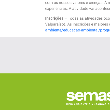
com os nossos valores e crenças. A r
experiências. A atividade vai acontec
Inscrições –
Todas as atividades oco
Valparaíso). As inscrições e maiore
ambiente/educacao-ambiental/progr