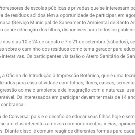
Professores de escolas públicas e privadas que se interessam p
 de resíduos sólidos têm a oportunidade de participar, em ago
Semasa (Serviço Municipal de Saneamento Ambiental de Santo 
o sobre educação dos filhos, disponíveis para todos os públicos
nos dias 10 e 24 de agosto e 7 e 21 de setembro (sábados), se
s sobre o caminho dos resíduos como tema gerador para educa
interativas. Os participantes visitarão o Aterro Sanitário de Sa
 a Oficina de Introdução à Impressão Botânica, que é uma técni
lizados para essa atividade com folhas, flores, cascas, semente
agressão ao meio ambiente e de integração com a natureza, usad
tável. Os interessados em participar devem ter mais de 14 ano
cor branca.
 de Conversa: pais e o desafio de educar seus filhos hoje e sem
 sejam elas referentes a novos comportamentos, ideias, opiniões
s. Diante disso, é comum reagir de diferentes formas para cada