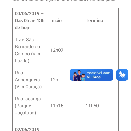
03/06/2019 –
Das 0h às 13h
Início
Término
de hoje
Trav. São
Bernardo do
12h07
–
Campo (Vila
Luzita)
Rua
Anhanguera
12h
–
(Vila Curuçá)
Rua Iacanga
(Parque
11h15
11h50
Jaçatuba)
02/06/2019