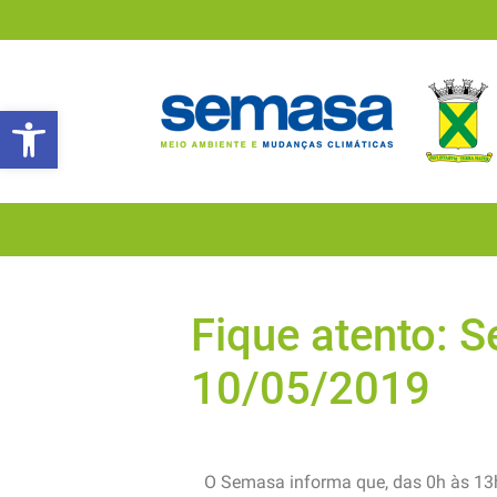
Abrir a barra de ferramentas
Fique atento: 
10/05/2019
O Semasa informa que, das 0h às 13h 