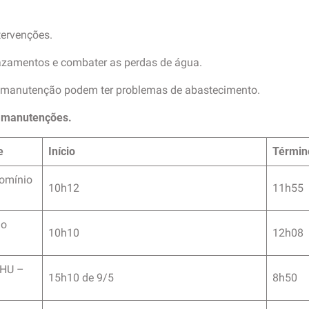
tervenções.
vazamentos e combater as perdas de água.
 manutenção podem ter problemas de abastecimento.
s manutenções.
e
Início
Términ
omínio
10h12
11h55
io
10h10
12h08
DHU –
15h10 de 9/5
8h50