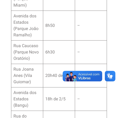
Miami)
Avenida dos
Estados
8h50
–
(Parque João
Ramalho)
Rua Caucaso
(Parque Novo
6h30
–
Oratório)
Rua Joana
Anes (Vila
20h40 de 2/5
10h
Guiomar)
Avenida dos
Estados
18h de 2/5
–
(Bangu)
Rua do