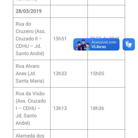
28/03/2019
Rua do
Cruzeiro (Ass.
Cruzado II –
15h51
9h23 de 29/9
CDHU – Jd.
Santo André)
Rua Alvaro
Anes (Jd.
13h33
15h05
Santa Maria)
Rua da Visão
(Ass. Cruzado
I – CDHU –
13h13
18h36
Jd. Santo
André)
Alameda dos