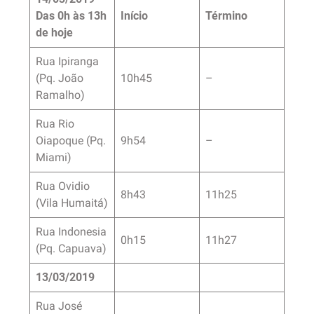
Das 0h às 13h
Início
Término
de hoje
Rua Ipiranga
(Pq. João
10h45
–
Ramalho)
Rua Rio
Oiapoque (Pq.
9h54
–
Miami)
Rua Ovidio
8h43
11h25
(Vila Humaitá)
Rua Indonesia
0h15
11h27
(Pq. Capuava)
13/03/2019
Rua José