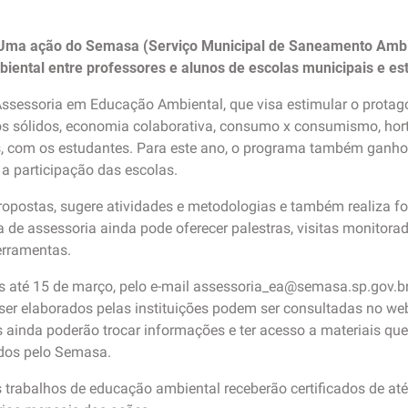
 Uma ação do Semasa (Serviço Municipal de Saneamento Ambi
iental entre professores e alunos de escolas municipais e es
ssessoria em Educação Ambiental, que visa estimular o prota
os sólidos, economia colaborativa, consumo x consumismo, hor
s, com os estudantes. Para este ano, o programa também ganho
o a participação das escolas.
opostas, sugere atividades e metodologias e também realiza f
 de assessoria ainda pode oferecer palestras, visitas monitora
ferramentas.
s até 15 de março, pelo e-mail assessoria_ea@semasa.sp.gov.b
er elaborados pelas instituições podem ser consultadas no w
es ainda poderão trocar informações e ter acesso a materiais q
ados pelo Semasa.
trabalhos de educação ambiental receberão certificados de até 