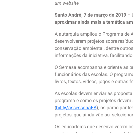
um website
Santo André, 7 de março de 2019 –
aproximar ainda mais a temática amb
A autarquia ampliou o Programa de A
desenvolverem projetos sobre resídu
conservação ambiental, dentre outro
informações da iniciativa, facilitand
O Semasa acompanha e orienta as pr
funcionários das escolas. O programa
livros, textos, vídeos, jogos e outras 
As escolas devem enviar as proposta
programa e como os projetos devem s
(
bit.ly/assessoriaEA
), os participant
projetos, que ainda vão ser selecion
Os educadores que desenvolverem os 