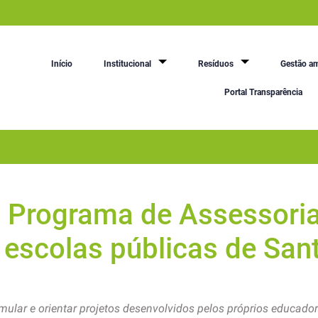
Início
Institucional
Resíduos
Gestão am
Portal Transparência
 Programa de Assessori
 escolas públicas de San
timular e orientar projetos desenvolvidos pelos próprios educad