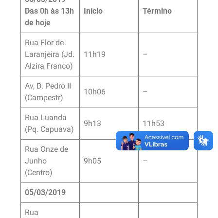
Das 0h às 13h
Início
Término
de hoje
Rua Flor de
Laranjeira (Jd.
11h19
–
Alzira Franco)
Av, D. Pedro II
10h06
–
(Campestr)
Rua Luanda
9h13
11h53
(Pq. Capuava)
Rua Onze de
Junho
9h05
–
(Centro)
05/03/2019
Rua