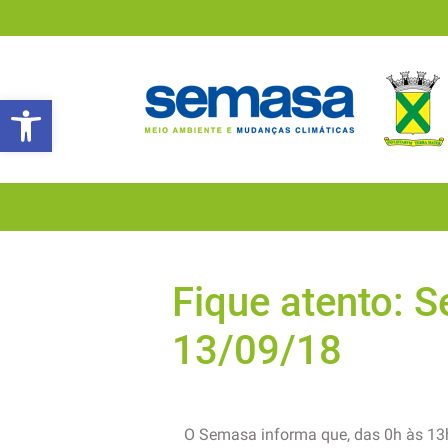
Abrir a barra de ferramentas
Fique atento: 
13/09/18
O Semasa informa que, das 0h às 13h