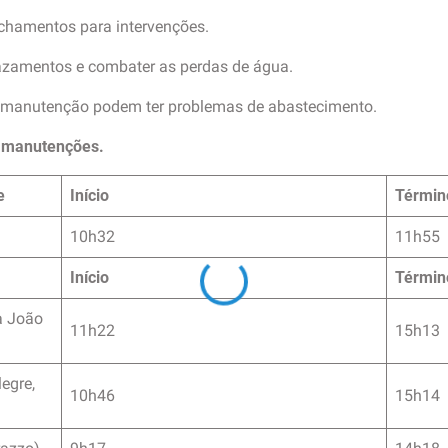
fechamentos para intervenções.
vazamentos e combater as perdas de água.
 manutenção podem ter problemas de abastecimento.
s manutenções.
e
Início
Términ
10h32
11h55
Início
Términ
a João
11h22
15h13
egre,
10h46
15h14