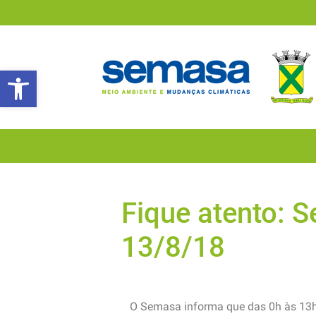
Abrir a barra de ferramentas
Fique atento: 
13/8/18
O Semasa informa que das 0h às 13h 