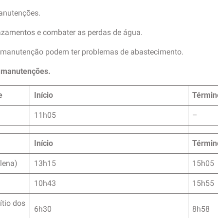
manutenções.
vazamentos e combater as perdas de água.
 manutenção podem ter problemas de abastecimento.
s manutenções.
e
Início
Términ
11h05
–
Início
Términ
lena)
13h15
15h05
10h43
15h55
ítio dos
6h30
8h58