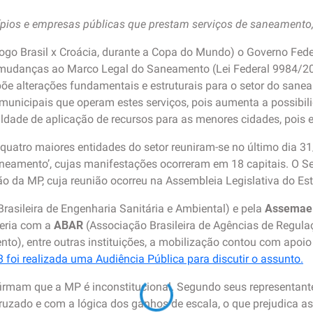
ípios e empresas públicas que prestam serviços de saneament
o jogo Brasil x Croácia, durante a Copa do Mundo) o Governo Fe
mudanças ao Marco Legal do Saneamento (Lei Federal 9984/20
põe alterações fundamentais e estruturais para o setor do san
unicipais que operam estes serviços, pois aumenta a possibili
ldade de aplicação de recursos para as menores cidades, pois e
quatro maiores entidades do setor reuniram-se no último dia 3
eamento’, cujas manifestações ocorreram em 18 capitais. O Se
o da MP, cuja reunião ocorreu na Assembleia Legislativa do Es
rasileira de Engenharia Sanitária e Ambiental) e pela
Assemae
eria com a
ABAR
(Associação Brasileira de Agências de Regula
), entre outras instituições, a mobilização contou com apoio d
8 foi realizada uma Audiência Pública para discutir o assunto.
irmam que a MP é inconstitucional. Segundo seus representantes,
ruzado e com a lógica dos ganhos de escala, o que prejudica a