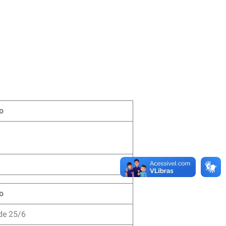
o
o
de 25/6