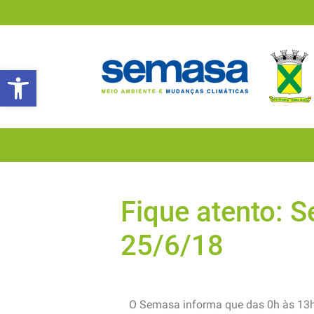
Abrir a barra de ferramentas
Fique atento: 
25/6/18
O Semasa informa que das 0h às 13h 