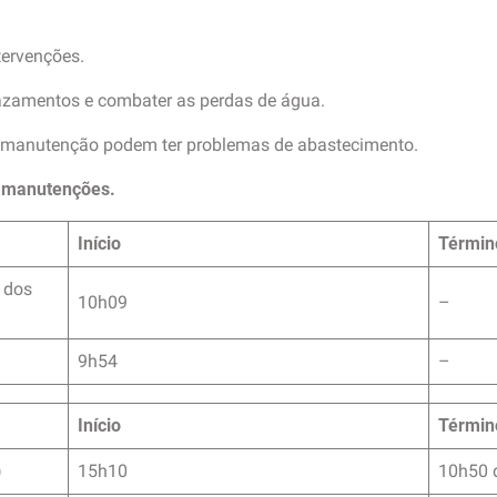
tervenções.
vazamentos e combater as perdas de água.
 manutenção podem ter problemas de abastecimento.
s manutenções.
Início
Términ
 dos
10h09
–
9h54
–
Início
Términ
)
15h10
10h50 