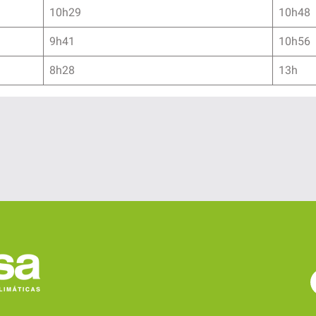
10h29
10h48
9h41
10h56
8h28
13h