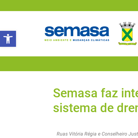
Abrir a barra de ferramentas
Semasa faz int
sistema de dr
Ruas Vitória Régia e Conselheiro Just