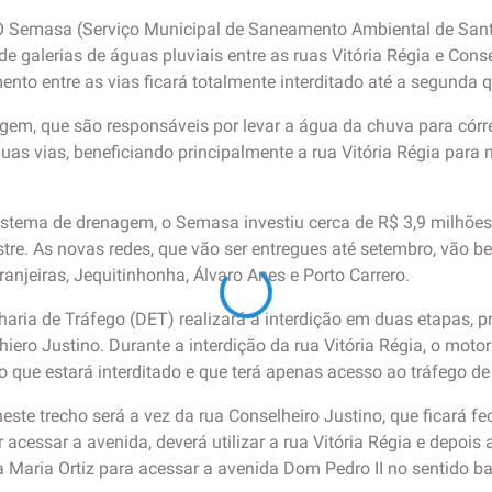
O Semasa (Serviço Municipal de Saneamento Ambiental de Santo 
 galerias de águas pluviais entre as ruas Vitória Régia e Conse
nto entre as vias ficará totalmente interditado até a segunda q
em, que são responsáveis por levar a água da chuva para córr
 duas vias, beneficiando principalmente a rua Vitória Régia para
sistema de drenagem, o Semasa investiu cerca de R$ 3,9 milhõe
tre. As novas redes, que vão ser entregues até setembro, vão be
njeiras, Jequitinhonha, Álvaro Anes e Porto Carrero.
ia de Tráfego (DET) realizará a interdição em duas etapas, pri
iero Justino. Durante a interdição da rua Vitória Régia, o motor
o que estará interditado e que terá apenas acesso ao tráfego de 
neste trecho será a vez da rua Conselheiro Justino, que ficará
 acessar a avenida, deverá utilizar a rua Vitória Régia e depoi
a Maria Ortiz para acessar a avenida Dom Pedro II no sentido bai