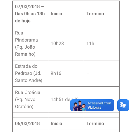
07/03/2018 –
Das 0h às 13h
Início
Término
de hoje
Rua
Pindorama
10h23
11h
(Pq. João
Ramalho)
Estrada do
Pedroso (Jd.
9h16
–
Santo André)
Rua Croácia
(Pq. Novo
14h51 de 6/3
–
Oratório)
06/03/2018
Início
Término