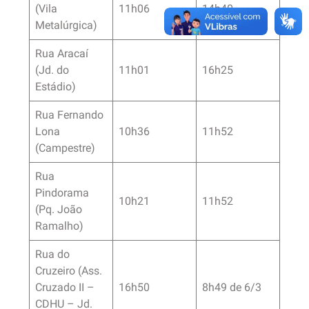
(Vila
11h06
14h40
Metalúrgica)
Rua Aracaí
(Jd. do
11h01
16h25
Estádio)
Rua Fernando
Lona
10h36
11h52
(Campestre)
Rua
Pindorama
10h21
11h52
(Pq. João
Ramalho)
Rua do
Cruzeiro (Ass.
Cruzado II –
16h50
8h49 de 6/3
CDHU – Jd.