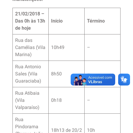
21/02/2018 –
Das 0h às 13h
Início
Término
de hoje
Rua das
Camélias (Vila
10h49
–
Marina)
Rua Antonio
Sales (Vila
8h50
–
Guaraciaba)
Rua Atibaia
(Vila
0h18
–
Valparaíso)
Rua
Pindorama
18h13 de 20/2
10h