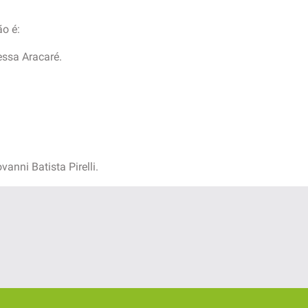
ão é:
essa Aracaré.
nni Batista Pirelli.