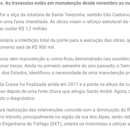
s. As travessias estão em manutenção desde novembro ao cust
foi a alça da rotatória de Santa Terezinha, sentido São Caetano,
uma faixa interditada. As obras visam o reforço estrutural da v
ai custar R$ 1,2 milhão.
essária a interdição total da ponte para a execução das obras, 
timento será de R$ 900 mil.
anos sem manutenção e, como ficou demonstrado nas ocorrênci
onar riscos. Ainda no primeiro semestre do ano passado, o Sem
 dos Estados, identificou a necessidade de uma manutenção prio
a Craisa foi finalizada ainda em 2017 e a ponte na altura da ru
apso depois de uma forte chuva que atingiu Santo André. Agora
ndo o diagnóstico.
ra realização das intervenções coincide com a diminuição do f
 no trânsito, principalmente na região da rua dos Alpes, serão r
Engenharia de Tráfego (DET), orienta os motoristas a utilizar