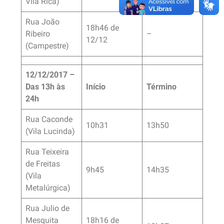
Vila Rica)
Rua João
18h46 de
Ribeiro
–
12/12
(Campestre)
12/12/2017 –
Das 13h às
Início
Término
24h
Rua Caconde
10h31
13h50
(Vila Lucinda)
Rua Teixeira
de Freitas
9h45
14h35
(Vila
Metalúrgica)
Rua Julio de
Mesquita
18h16 de