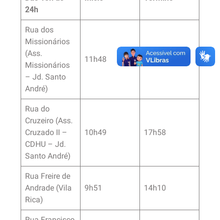
24h
Rua dos
Missionários
(Ass.
11h48
17h16
Missionários
– Jd. Santo
André)
Rua do
Cruzeiro (Ass.
Cruzado II –
10h49
17h58
CDHU – Jd.
Santo André)
Rua Freire de
Andrade (Vila
9h51
14h10
Rica)
Rua Francisco