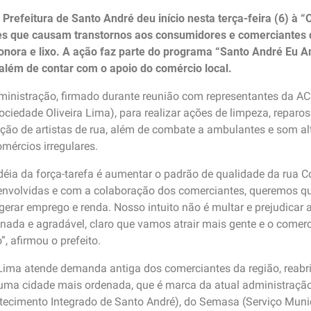
Prefeitura de Santo André deu início nesta terça-feira (6) à “
es que causam transtornos aos consumidores e comerciantes d
sonora e lixo. A ação faz parte do programa “Santo André Eu A
 além de contar com o apoio do comércio local.
ministração, firmado durante reunião com representantes da A
ociedade Oliveira Lima), para realizar ações de limpeza, reparo
ção de artistas de rua, além de combate a ambulantes e som al
omércios irregulares.
idéia da força-tarefa é aumentar o padrão de qualidade da rua C
 envolvidas e com a colaboração dos comerciantes, queremos q
gerar emprego e renda. Nosso intuito não é multar e prejudicar
nada e agradável, claro que vamos atrair mais gente e o comer
, afirmou o prefeito.
a Lima atende demanda antiga dos comerciantes da região, reab
uma cidade mais ordenada, que é marca da atual administraçã
tecimento Integrado de Santo André), do Semasa (Serviço Mun