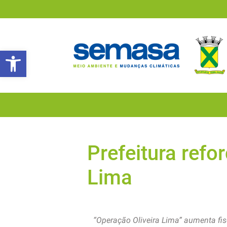
Abrir a barra de ferramentas
Prefeitura refo
Lima
“Operação Oliveira Lima” aumenta fi