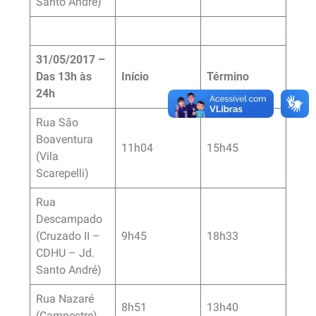
Santo André)
31/05/2017 –
Das 13h às
Início
Término
24h
Rua São
Boaventura
11h04
15h45
(Vila
Scarepelli)
Rua
Descampado
(Cruzado II –
9h45
18h33
CDHU – Jd.
Santo André)
Rua Nazaré
8h51
13h40
(Campestre)