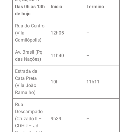
Das 0h às 13h
Início
Término
de hoje
Rua do Centro
(Vila
12h05
–
Camilópolis)
Av. Brasil (Pq.
11h40
–
das Nações)
Estrada da
Cata Preta
10h
11h11
(Vila João
Ramalho)
Rua
Descampado
(Cruzado II –
9h39
–
CDHU – Jd.