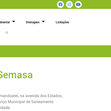
biental
Drenagem
Licitações
 Semasa
anduateí, na avenida dos Estados,
rviço Municipal de Saneamento
cidade.