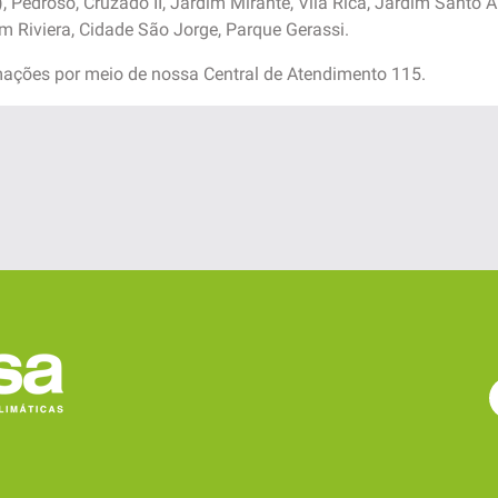
e), Pedroso, Cruzado II, Jardim Mirante, Vila Rica, Jardim Santo
 Riviera, Cidade São Jorge, Parque Gerassi.
ações por meio de nossa Central de Atendimento 115.