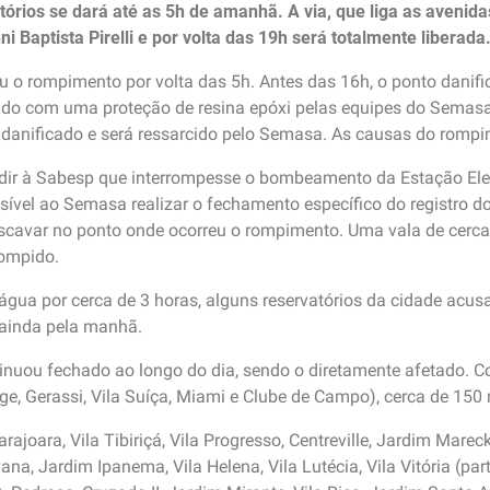
órios se dará até as 5h de amanhã. A via, que liga as avenida
anni Baptista Pirelli e por volta das 19h será totalmente liberada
u o rompimento por volta das 5h. Antes das 16h, o ponto danif
do com uma proteção de resina epóxi pelas equipes do Semasa.
oi danificado e será ressarcido pelo Semasa. As causas do rom
 pedir à Sabesp que interrompesse o bombeamento da Estação E
sível ao Semasa realizar o fechamento específico do registro do 
 escavar no ponto onde ocorreu o rompimento. Uma vala de cerca
rompido.
água por cerca de 3 horas, alguns reservatórios da cidade acu
 ainda pela manhã.
inuou fechado ao longo do dia, sendo o diretamente afetado. C
rge, Gerassi, Vila Suíça, Miami e Clube de Campo), cerca de 150
ajoara, Vila Tibiriçá, Vila Progresso, Centreville, Jardim Marec
ana, Jardim Ipanema, Vila Helena, Vila Lutécia, Vila Vitória (pa