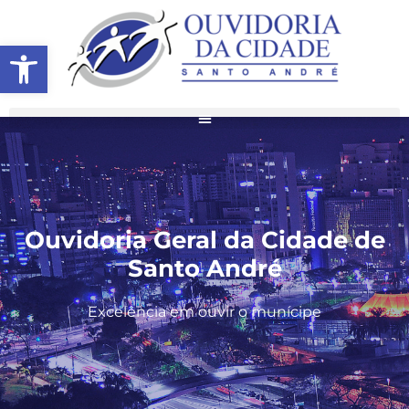
Abrir a barra de ferramentas
Ouvidoria Geral da Cidade de
Santo André
Excelência em ouvir o munícipe