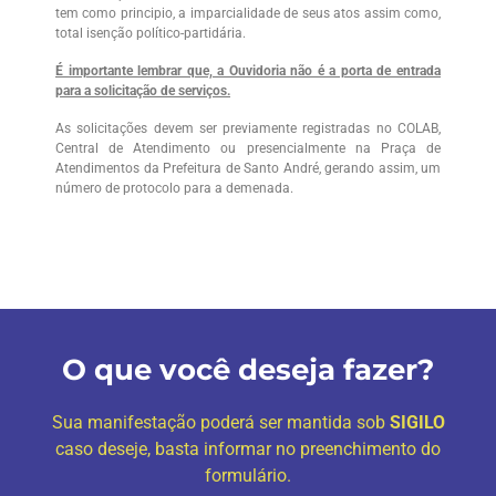
tem como principio, a imparcialidade de seus atos assim como,
total isenção político-partidária.
É importante lembrar que, a Ouvidoria não é a porta de entrada
para a solicitação de serviços.
As solicitações devem ser previamente registradas no COLAB,
Central de Atendimento ou presencialmente na Praça de
Atendimentos da Prefeitura de Santo André, gerando assim, um
número de protocolo para a demenada.
O que você deseja fazer?
Sua manifestação poderá ser mantida sob
SIGILO
caso deseje, basta informar no preenchimento do
formulário.