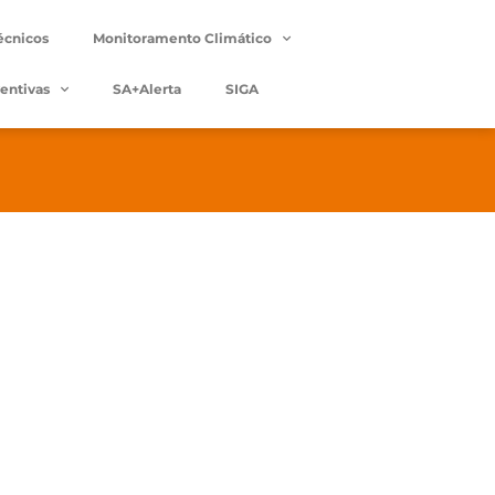
écnicos
Monitoramento Climático
entivas
SA+Alerta
SIGA