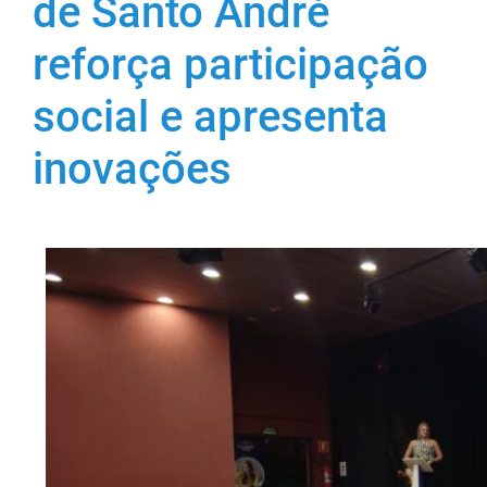
de Santo André
reforça participação
social e apresenta
inovações