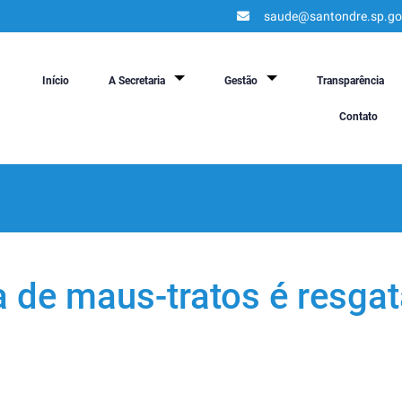
saude@santondre.sp.go
Início
A Secretaria
Gestão
Transparência
Contato
a de maus-tratos é resga