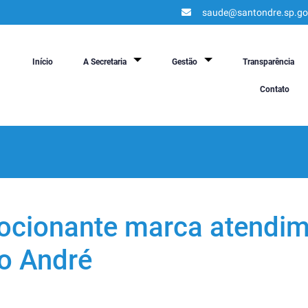
saude@santondre.sp.go
Início
A Secretaria
Gestão
Transparência
Contato
ocionante marca atendim
to André