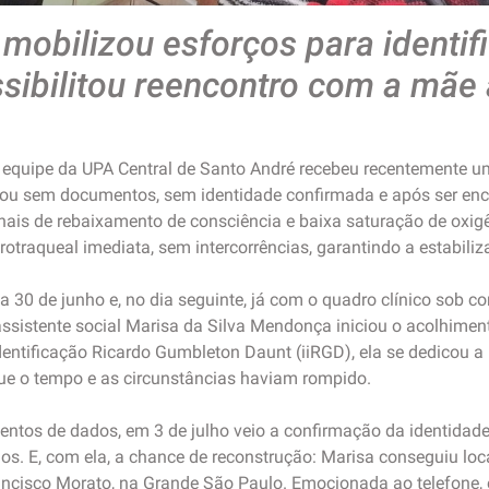
mobilizou esforços para identif
ssibilitou reencontro com a mãe
A equipe da UPA Central de Santo André recebeu recentemente u
gou sem documentos, sem identidade confirmada e após ser en
nais de rebaixamento de consciência e baixa saturação de oxigê
otraqueal imediata, sem intercorrências, garantindo a estabiliz
0 de junho e, no dia seguinte, já com o quadro clínico sob cont
 assistente social Marisa da Silva Mendonça iniciou o acolhime
Identificação Ricardo Gumbleton Daunt (iiRGD), ela se dedicou a
 que o tempo e as circunstâncias haviam rompido.
mentos de dados, em 3 de julho veio a confirmação da identidad
nos. E, com ela, a chance de reconstrução: Marisa conseguiu loc
ncisco Morato, na Grande São Paulo. Emocionada ao telefone, el