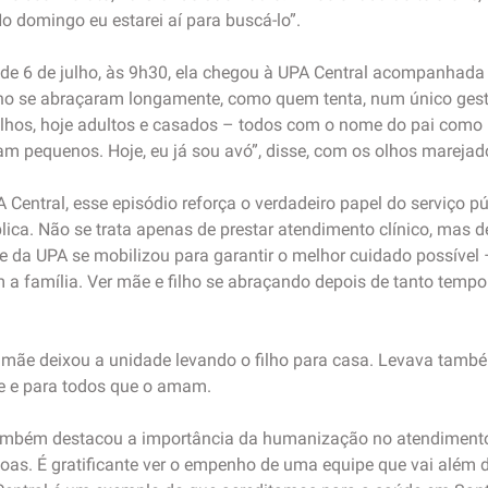
o domingo eu estarei aí para buscá-lo”.
e 6 de julho, às 9h30, ela chegou à UPA Central acompanhada d
o se abraçaram longamente, como quem tenta, num único gesto,
ilhos, hoje adultos e casados – todos com o nome do pai como 
ram pequenos. Hoje, eu já sou avó”, disse, com os olhos marejado
Central, esse episódio reforça o verdadeiro papel do serviço p
ica. Não se trata apenas de prestar atendimento clínico, mas 
 da UPA se mobilizou para garantir o melhor cuidado possíve
 a família. Ver mãe e filho se abraçando depois de tanto tempo
 mãe deixou a unidade levando o filho para casa. Levava tamb
e e para todos que o amam.
 também destacou a importância da humanização no atendiment
soas. É gratificante ver o empenho de uma equipe que vai além d