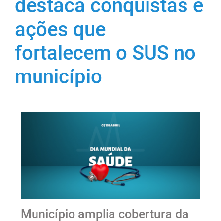
destaca conquistas e
ações que
fortalecem o SUS no
município
Município amplia cobertura da