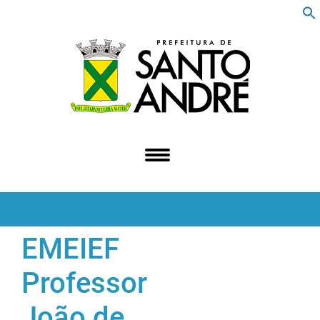
f
S
EMEIEF
Professor
João de