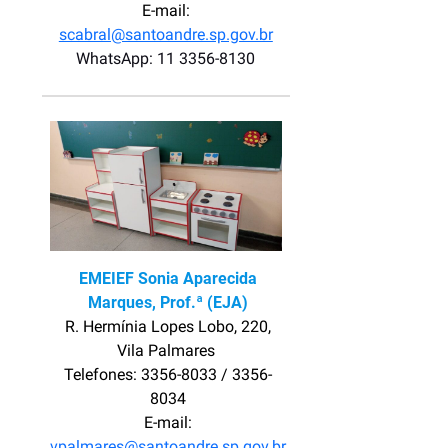
E-mail:
scabral@santoandre.sp.gov.br
WhatsApp: 11 3356-8130
EMEIEF Sonia Aparecida
Marques, Prof.ª
(EJA)
R. Hermínia Lopes Lobo, 220,
Vila Palmares
Telefones: 3356-8033 / 3356-
8034
E-mail:
vpalmares@santoandre.sp.gov.br