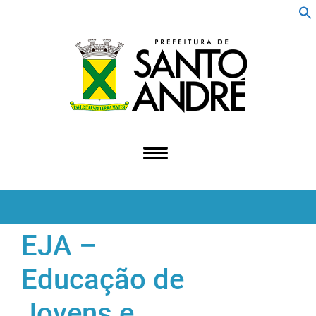
f
S
EJA –
Educação de
Jovens e