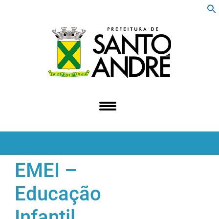
f
S
EMEI –
Educação
Infantil