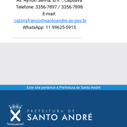
Av. Ayrton Senna, s/n.º, Capuava
Telefone: 3356-7897 / 3356-7898
E-mail:
calzirafranco@santoandre.sp.gov.br
WhatsApp: 11 99625-5915
Este site pertence a Prefeitura de Santo André