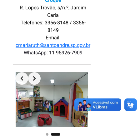
Croque
R. Lopes Trovão, s/n.º, Jardim
Carla
Telefones: 3356-8148 / 3356-
8149
E-mail:
cmariaruth@santoandre.sp.gov.br
WhatsApp: 11 95926-7909
Slide 2 of 2