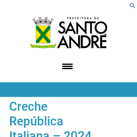
f
S
Creche
República
Italiana – 2024