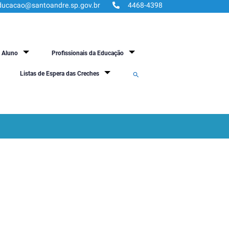
ducacao@santoandre.sp.gov.br
4468-4398
Aluno
Profissionais da Educação
Search
Listas de Espera das Creches
for:
Search Button