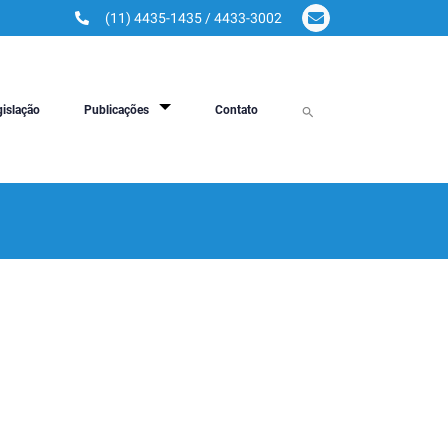
(11) 4435-1435 / 4433-3002
gislação
Publicações
Contato