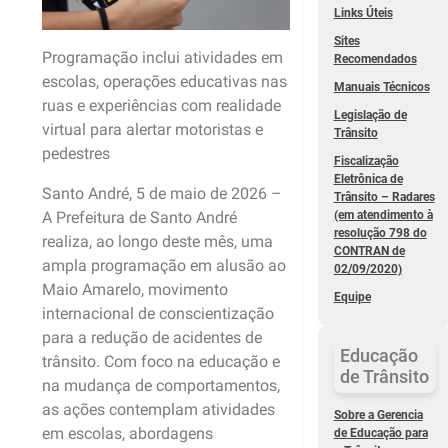
Links Úteis
Sites
Programação inclui atividades em
Recomendados
escolas, operações educativas nas
Manuais Técnicos
ruas e experiências com realidade
Legislação de
virtual para alertar motoristas e
Trânsito
pedestres
Fiscalização
Eletrônica de
Santo André, 5 de maio de 2026 –
Trânsito – Radares
(em atendimento à
A Prefeitura de Santo André
resolução 798 do
realiza, ao longo deste mês, uma
CONTRAN de
ampla programação em alusão ao
02/09/2020)
Maio Amarelo, movimento
Equipe
internacional de conscientização
para a redução de acidentes de
Educação
trânsito. Com foco na educação e
de Trânsito
na mudança de comportamentos,
as ações contemplam atividades
Sobre a Gerencia
em escolas, abordagens
de Educação para