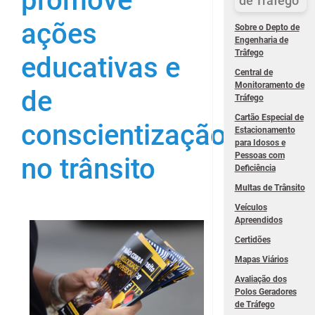
promove
de Trâfego
ações
Sobre o Depto de
Engenharia de
Trâfego
educativas e
Central de
Monitoramento de
de
Tráfego
Cartão Especial de
conscientização
Estacionamento
para Idosos e
Pessoas com
no trânsito
Deficiência
Multas de Trânsito
Veículos
Apreendidos
Certidões
Mapas Viários
Avaliação dos
Polos Geradores
de Tráfego