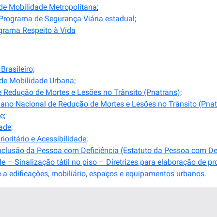
 de Mobilidade Metropolitana
;
Programa de Segurança Viária estadual;
grama Respeito à Vida
Brasileiro;
 de Mobilidade Urbana;
 Redução de Mortes e Lesões no Trânsito (Pnatrans);
ano Nacional de Redução de Mortes e Lesões no Trânsito (Pnat
e;
ade;
oritário e Acessibilidade;
Inclusão da Pessoa com Deficiência (Estatuto da Pessoa com Def
 Sinalização tátil no piso – Diretrizes para elaboração de pro
a edificações, mobiliário, espaços e equipamentos urbanos.