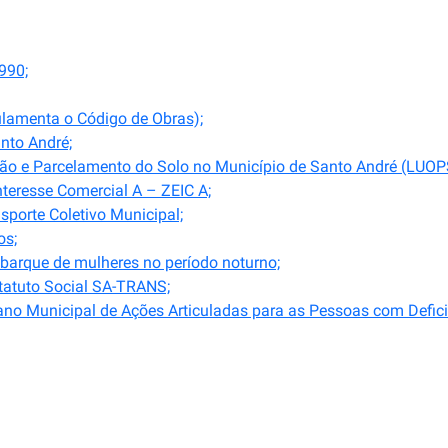
990;
ulamenta o Código de Obras);
nto André;
ção e Parcelamento do Solo no Município de Santo André (LUOP
nteresse Comercial A – ZEIC A;
sporte Coletivo Municipal;
os;
arque de mulheres no período noturno;
tatuto Social SA-TRANS;
no Municipal de Ações Articuladas para as Pessoas com Defici