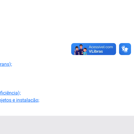
rans);
iciência);
jetos e instalação;