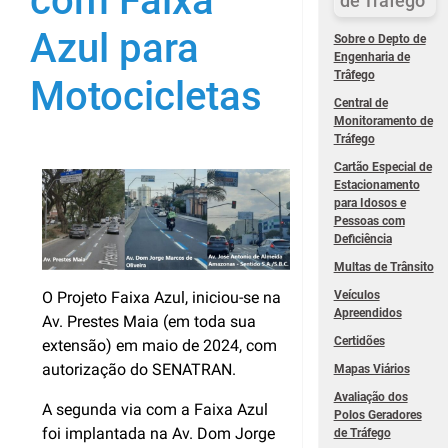
com Faixa
de Trâfego
Azul para
Sobre o Depto de
Engenharia de
Trâfego
Motocicletas
Central de
Monitoramento de
Tráfego
Cartão Especial de
Estacionamento
para Idosos e
Pessoas com
Deficiência
Multas de Trânsito
Veículos
O Projeto Faixa Azul, iniciou-se na
Apreendidos
Av. Prestes Maia (em toda sua
Certidões
extensão) em maio de 2024, com
autorização do SENATRAN.
Mapas Viários
Avaliação dos
A segunda via com a Faixa Azul
Polos Geradores
foi implantada na Av. Dom Jorge
de Tráfego