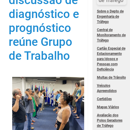
discussão de
de Trâfego
diagnóstico e
Sobre o Depto de
Engenharia de
Trâfego
prognóstico
Central de
Monitoramento de
reúne Grupo
Tráfego
Cartão Especial de
de Trabalho
Estacionamento
para Idosos e
Pessoas com
Deficiência
Multas de Trânsito
Veículos
Apreendidos
Certidões
Mapas Viários
Avaliação dos
Polos Geradores
de Tráfego