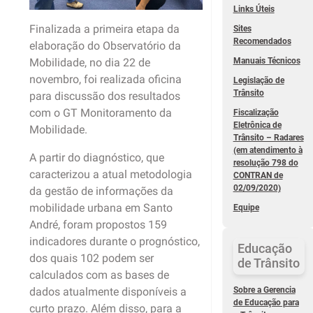
Links Úteis
Finalizada a primeira etapa da
Sites
Recomendados
elaboração do Observatório da
Mobilidade, no dia 22 de
Manuais Técnicos
novembro, foi realizada oficina
Legislação de
Trânsito
para discussão dos resultados
com o GT Monitoramento da
Fiscalização
Eletrônica de
Mobilidade.
Trânsito – Radares
(em atendimento à
A partir do diagnóstico, que
resolução 798 do
caracterizou a atual metodologia
CONTRAN de
02/09/2020)
da gestão de informações da
mobilidade urbana em Santo
Equipe
André, foram propostos 159
indicadores durante o prognóstico,
Educação
dos quais 102 podem ser
de Trânsito
calculados com as bases de
dados atualmente disponíveis a
Sobre a Gerencia
de Educação para
curto prazo. Além disso, para a