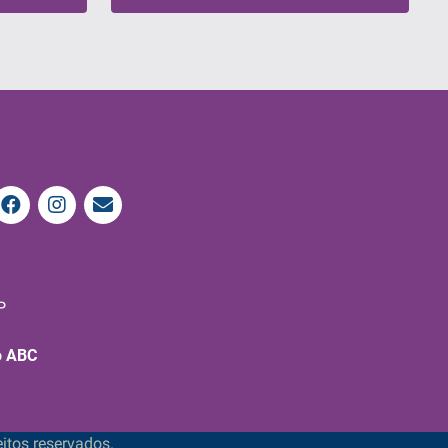
P
o ABC
itos reservados.