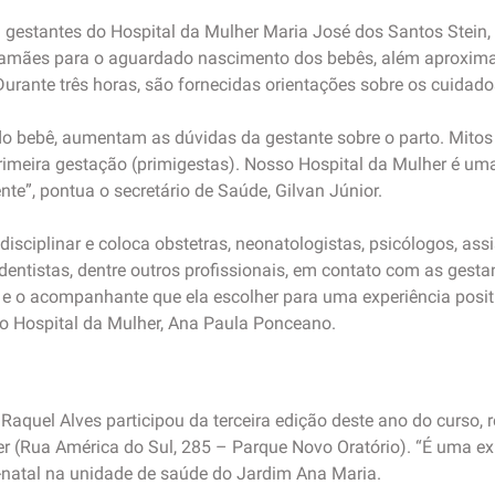
 gestantes do Hospital da Mulher Maria José dos Santos Stein
amães para o aguardado nascimento dos bebês, além aproximar 
. Durante três horas, são fornecidas orientações sobre os cuidado
 bebê, aumentam as dúvidas da gestante sobre o parto. Mitos 
meira gestação (primigestas). Nosso Hospital da Mulher é uma
te”, pontua o secretário de Saúde, Gilvan Júnior.
isciplinar e coloca obstetras, neonatologistas, psicólogos, assis
entistas, dentre outros profissionais, em contato com as gest
r e o acompanhante que ela escolher para uma experiência posit
 do Hospital da Mulher, Ana Paula Ponceano.
a Raquel Alves participou da terceira edição deste ano do curso,
r (Rua América do Sul, 285 – Parque Novo Oratório). “É uma ex
pré-natal na unidade de saúde do Jardim Ana Maria.