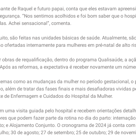
nte de Raquel e futuro papai, conta que eles estavam apreensi
segurança. “Nos sentimos acolhidos e foi bom saber que o hosp
as. Achei sensacional”, comenta.
tuito, são feitas nas unidades básicas de saúde. Atualmente, sã
 ofertadas internamente para mulheres em pré-natal de alto ri
obras de requalificação, dentro do programa Qualisaúde, a ação
 Após as reformas, a expectativa é receber novamente um númer
 temas como as mudanças da mulher no período gestacional, o 
o, além de tratar das fases finais e mais desafiadoras vividas 
nte de Enfermagem e Cuidados do Hospital da Mulher.
zam uma visita guiada pelo hospital e recebem orientações detal
es que podem fazer parte da rotina no dia do parto: internação
rto; e Alojamento Conjunto. O cronograma de 2024 já conta com
 julho; 30 de agosto; 27 de setembro; 25 de outubro; 29 de nov