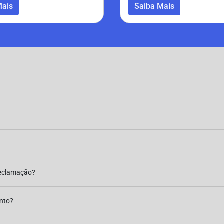
Mais
Saiba Mais
reclamação?
ento?