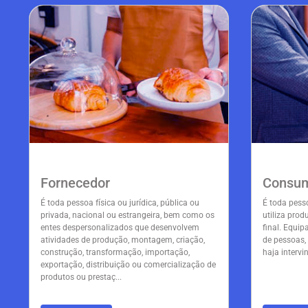
Fornecedor
Consum
É toda pessoa física ou jurídica, pública ou
É toda pesso
privada, nacional ou estrangeira, bem como os
utiliza prod
entes despersonalizados que desenvolvem
final. Equip
atividades de produção, montagem, criação,
de pessoas,
construção, transformação, importação,
haja intervi
exportação, distribuição ou comercialização de
produtos ou prestaç...